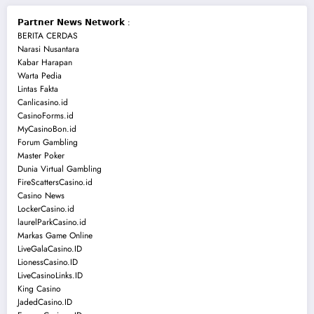
𝗣𝗮𝗿𝘁𝗻𝗲𝗿 𝗡𝗲𝘄𝘀 𝗡𝗲𝘁𝘄𝗼𝗿𝗸 :
BERITA CERDAS
Narasi Nusantara
Kabar Harapan
Warta Pedia
Lintas Fakta
Canlicasino.id
CasinoForms.id
MyCasinoBon.id
Forum Gambling
Master Poker
Dunia Virtual Gambling
FireScattersCasino.id
Casino News
LockerCasino.id
laurelParkCasino.id
Markas Game Online
LiveGalaCasino.ID
LionessCasino.ID
LiveCasinoLinks.ID
King Casino
JadedCasino.ID