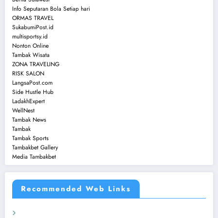
Info Seputaran Bola Setiap hari
ORMAS TRAVEL
SukabumiPost.id
multisportsy.id
Nonton Online
Tambak Wisata
ZONA TRAVELING
RISK SALON
LangsaPost.com
Side Hustle Hub
LadakhExpert
WellNest
Tambak News
Tambak
Tambak Sports
Tambakbet Gallery
Media Tambakbet
Recommended Web Links