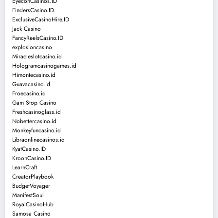
EyeconCasinos.ID
FindersCasino.ID
ExclusiveCasinoHire.ID
Jack Casino
FancyReelsCasino.ID
explosioncasino
Miracleslotcasino.id
Hologramcasinogames.id
Himontecasino.id
Guavacasino.id
Froecasino.id
Gam Stop Casino
Freshcasinoglass.id
Nobettercasino.id
Monkeyfuncasino.id
Libraonlinecasinos.id
KyatCasino.ID
KroonCasino.ID
LearnCraft
CreatorPlaybook
BudgetVoyager
ManifestSoul
RoyalCasinoHub
Samosa Casino