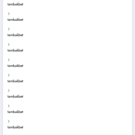
tambakbet
tambakbet
tambakbet
tambakbet
tambakbet
tambakbet
tambakbet
tambakbet
tambakbet