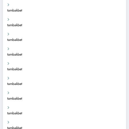
tambakbet
tambakbet
tambakbet
tambakbet
tambakbet
tambakbet
tambakbet
tambakbet
tambakbet