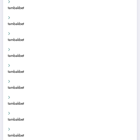
tambakbet
tambakbet
tambakbet
tambakbet
tambakbet
tambakbet
tambakbet
tambakbet
tambakbet