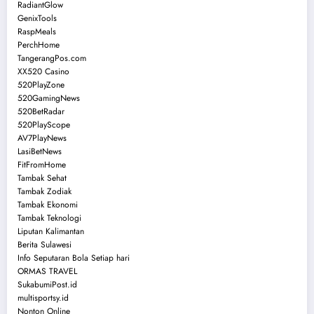
RadiantGlow
GenixTools
RaspMeals
PerchHome
TangerangPos.com
XX520 Casino
520PlayZone
520GamingNews
520BetRadar
520PlayScope
AV7PlayNews
LasiBetNews
FitFromHome
Tambak Sehat
Tambak Zodiak
Tambak Ekonomi
Tambak Teknologi
Liputan Kalimantan
Berita Sulawesi
Info Seputaran Bola Setiap hari
ORMAS TRAVEL
SukabumiPost.id
multisportsy.id
Nonton Online