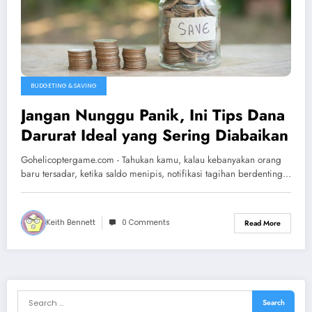
BUDGETING & SAVING
Jangan Nunggu Panik, Ini Tips Dana
Darurat Ideal yang Sering Diabaikan
Gohelicoptergame.com - Tahukan kamu, kalau kebanyakan orang
baru tersadar, ketika saldo menipis, notifikasi tagihan berdenting…
Keith Bennett
0 Comments
Read More