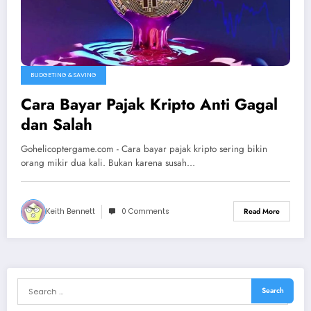
BUDGETING & SAVING
Cara Bayar Pajak Kripto Anti Gagal
dan Salah
Gohelicoptergame.com - Cara bayar pajak kripto sering bikin
orang mikir dua kali. Bukan karena susah…
Keith Bennett
0 Comments
Read More