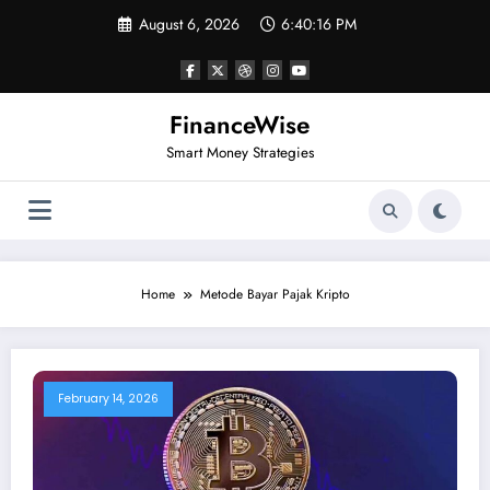
Skip
August 6, 2026
6:40:17 PM
to
content
FinanceWise
Smart Money Strategies
Home
Metode Bayar Pajak Kripto
February 14, 2026