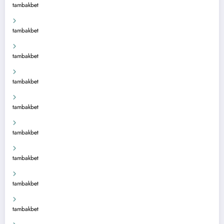
tambakbet
tambakbet
tambakbet
tambakbet
tambakbet
tambakbet
tambakbet
tambakbet
tambakbet