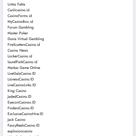
Lintas Fakta
Canlicasino.id
CasinoForms.id
MyCasinoBon.id
Forum Gambling
Master Poker
Dunia Virtual Gambling
FireScattersCasino.id
Casino News
LockerCasino.id
laurelParkCasino.id
Markas Game Online
LiveGalaCasino.ID
LionessCasino.ID
LiveCasinoLinks.ID
King Casino
JadedCasino.ID
EyeconCasinos.ID
FindersCasino.ID
ExclusiveCasinoHire.ID
Jack Casino
FancyReelsCasino.ID
explosioncasino