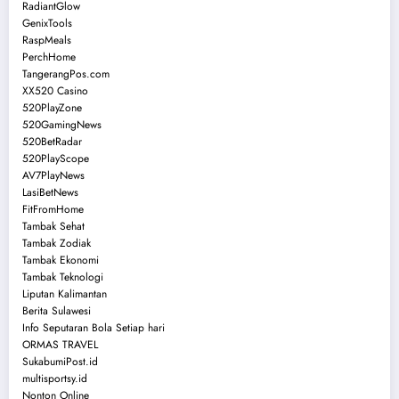
RadiantGlow
GenixTools
RaspMeals
PerchHome
TangerangPos.com
XX520 Casino
520PlayZone
520GamingNews
520BetRadar
520PlayScope
AV7PlayNews
LasiBetNews
FitFromHome
Tambak Sehat
Tambak Zodiak
Tambak Ekonomi
Tambak Teknologi
Liputan Kalimantan
Berita Sulawesi
Info Seputaran Bola Setiap hari
ORMAS TRAVEL
SukabumiPost.id
multisportsy.id
Nonton Online