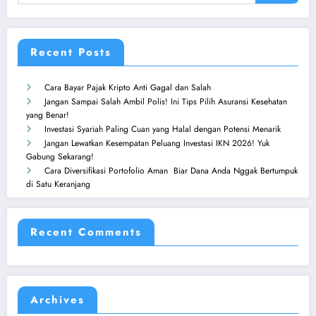
Recent Posts
Cara Bayar Pajak Kripto Anti Gagal dan Salah
Jangan Sampai Salah Ambil Polis! Ini Tips Pilih Asuransi Kesehatan
yang Benar!
Investasi Syariah Paling Cuan yang Halal dengan Potensi Menarik
Jangan Lewatkan Kesempatan Peluang Investasi IKN 2026! Yuk
Gabung Sekarang!
Cara Diversifikasi Portofolio Aman Biar Dana Anda Nggak Bertumpuk
di Satu Keranjang
Recent Comments
Archives