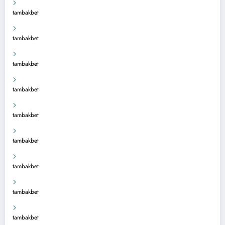
tambakbet
tambakbet
tambakbet
tambakbet
tambakbet
tambakbet
tambakbet
tambakbet
tambakbet