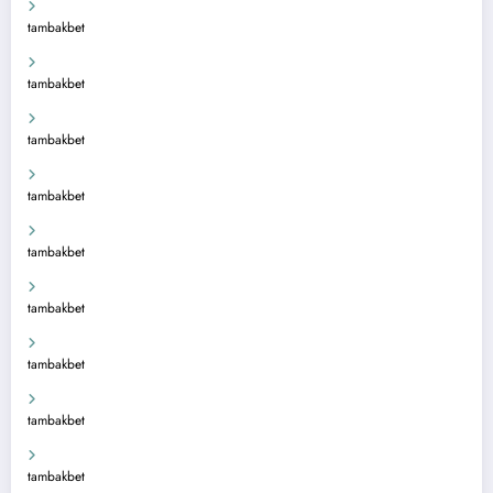
tambakbet
tambakbet
tambakbet
tambakbet
tambakbet
tambakbet
tambakbet
tambakbet
tambakbet