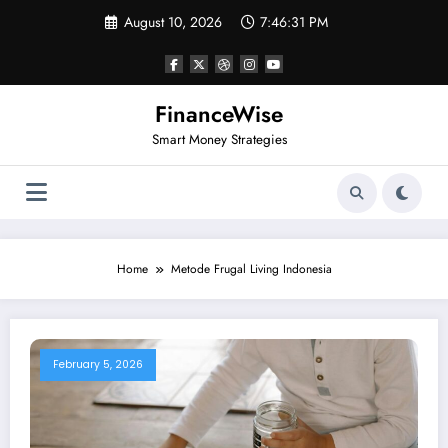
Skip
August 10, 2026
7:46:32 PM
to
content
FinanceWise
Smart Money Strategies
Home
Metode Frugal Living Indonesia
February 5, 2026