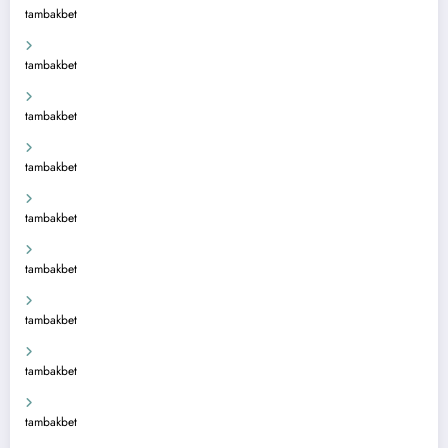
tambakbet
tambakbet
tambakbet
tambakbet
tambakbet
tambakbet
tambakbet
tambakbet
tambakbet