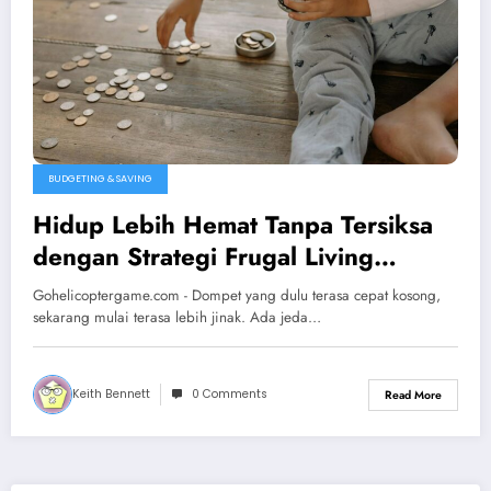
BUDGETING & SAVING
Hidup Lebih Hemat Tanpa Tersiksa
dengan Strategi Frugal Living
Indonesia yang Realistis
Gohelicoptergame.com - Dompet yang dulu terasa cepat kosong,
sekarang mulai terasa lebih jinak. Ada jeda…
Keith Bennett
0 Comments
Read More