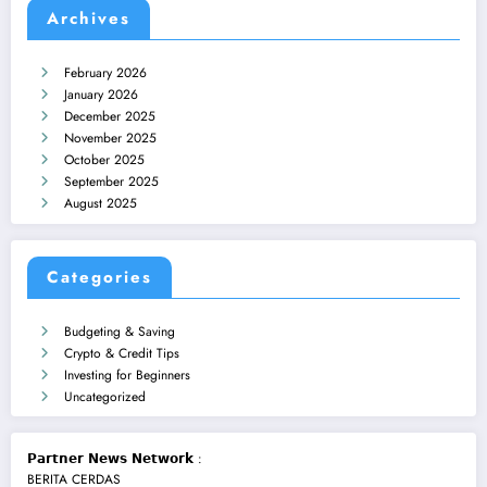
Archives
February 2026
January 2026
December 2025
November 2025
October 2025
September 2025
August 2025
Categories
Budgeting & Saving
Crypto & Credit Tips
Investing for Beginners
Uncategorized
𝗣𝗮𝗿𝘁𝗻𝗲𝗿 𝗡𝗲𝘄𝘀 𝗡𝗲𝘁𝘄𝗼𝗿𝗸 :
BERITA CERDAS