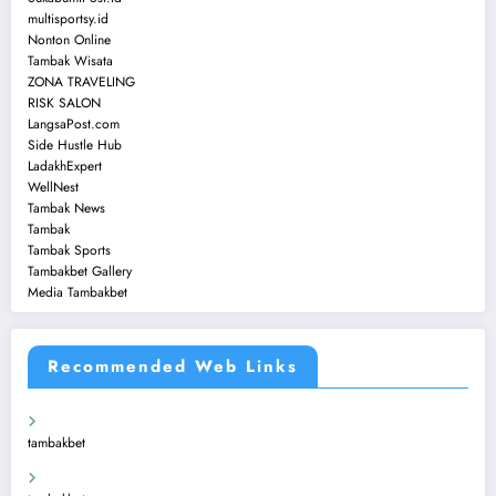
multisportsy.id
Nonton Online
Tambak Wisata
ZONA TRAVELING
RISK SALON
LangsaPost.com
Side Hustle Hub
LadakhExpert
WellNest
Tambak News
Tambak
Tambak Sports
Tambakbet Gallery
Media Tambakbet
Recommended Web Links
tambakbet