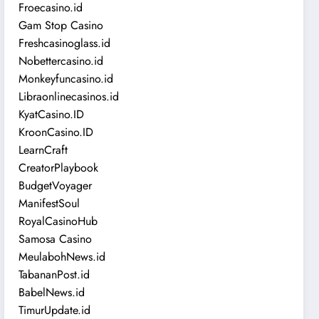
Froecasino.id
Gam Stop Casino
Freshcasinoglass.id
Nobettercasino.id
Monkeyfuncasino.id
Libraonlinecasinos.id
KyatCasino.ID
KroonCasino.ID
LearnCraft
CreatorPlaybook
BudgetVoyager
ManifestSoul
RoyalCasinoHub
Samosa Casino
MeulabohNews.id
TabananPost.id
BabelNews.id
TimurUpdate.id