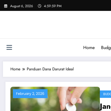
Skip
August 6, 2026
5:00:00 PM
to
content
Home
Budg
Home
Panduan Dana Darurat Ideal
February 2, 2026
BUDG
Jan