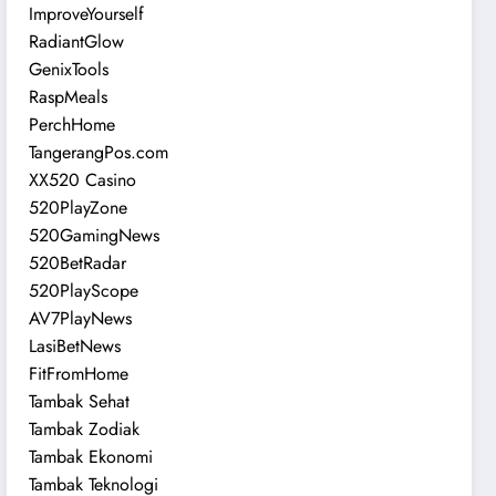
ImproveYourself
RadiantGlow
GenixTools
RaspMeals
PerchHome
TangerangPos.com
XX520 Casino
520PlayZone
520GamingNews
520BetRadar
520PlayScope
AV7PlayNews
LasiBetNews
FitFromHome
Tambak Sehat
Tambak Zodiak
Tambak Ekonomi
Tambak Teknologi