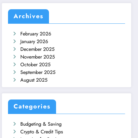
Archives
February 2026
January 2026
December 2025
November 2025
October 2025
September 2025
August 2025
Categories
Budgeting & Saving
Crypto & Credit Tips