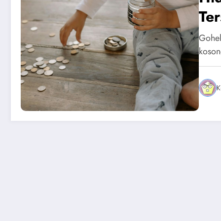
Ter
Liv
Gohel
koson
K