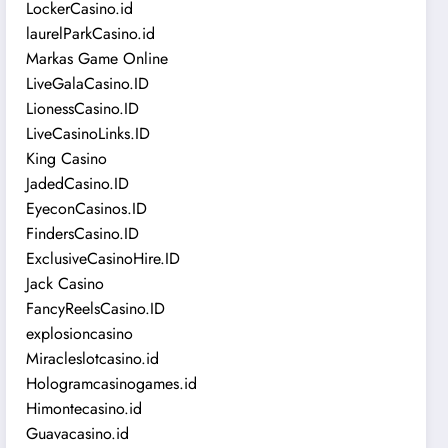
LockerCasino.id
laurelParkCasino.id
Markas Game Online
LiveGalaCasino.ID
LionessCasino.ID
LiveCasinoLinks.ID
King Casino
JadedCasino.ID
EyeconCasinos.ID
FindersCasino.ID
ExclusiveCasinoHire.ID
Jack Casino
FancyReelsCasino.ID
explosioncasino
Miracleslotcasino.id
Hologramcasinogames.id
Himontecasino.id
Guavacasino.id