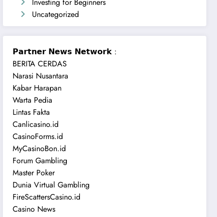
Investing for Beginners
Uncategorized
𝗣𝗮𝗿𝘁𝗻𝗲𝗿 𝗡𝗲𝘄𝘀 𝗡𝗲𝘁𝘄𝗼𝗿𝗸 :
BERITA CERDAS
Narasi Nusantara
Kabar Harapan
Warta Pedia
Lintas Fakta
Canlicasino.id
CasinoForms.id
MyCasinoBon.id
Forum Gambling
Master Poker
Dunia Virtual Gambling
FireScattersCasino.id
Casino News