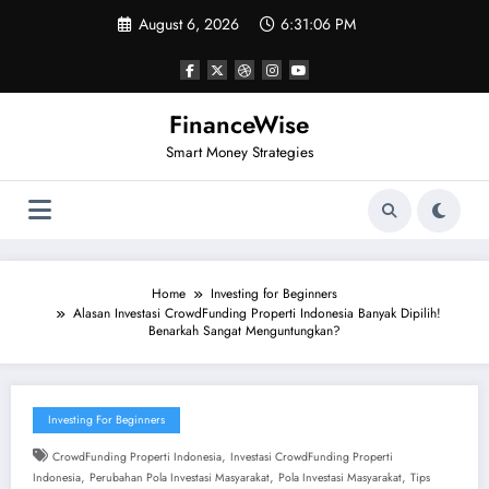
Skip
August 6, 2026
6:31:06 PM
to
content
FinanceWise
Smart Money Strategies
Home
Investing for Beginners
Alasan Investasi CrowdFunding Properti Indonesia Banyak Dipilih!
Benarkah Sangat Menguntungkan?
Investing For Beginners
,
CrowdFunding Properti Indonesia
Investasi CrowdFunding Properti
,
,
,
Indonesia
Perubahan Pola Investasi Masyarakat
Pola Investasi Masyarakat
Tips