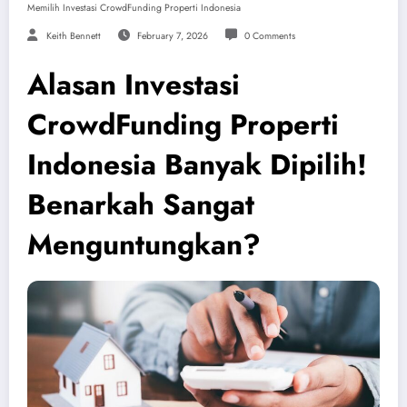
Memilih Investasi CrowdFunding Properti Indonesia
Keith Bennett
February 7, 2026
0 Comments
Alasan Investasi
CrowdFunding Properti
Indonesia Banyak Dipilih!
Benarkah Sangat
Menguntungkan?