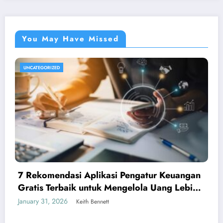
You May Have Missed
UNCATEGORIZED
7 Rekomendasi Aplikasi Pengatur Keuangan
Gratis Terbaik untuk Mengelola Uang Lebih
Cerdas
January 31, 2026
Keith Bennett