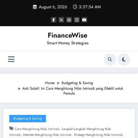
Skip
August 6, 2026
3:37:54 AM
to
content
FinanceWise
Smart Money Strategies
Home
Budgeting & Saving
Anti Salah! Ini Cara Menghitung Nilai Intrinsik yang Efektif untuk
Pemula
Budgeting & Saving
,
Cara Menghitung Nilai Intrinsik
Langkah-Langkah Menghitung Nilai
,
,
,
Intrinsik
Metode Menghitung Nilai Intrinsik
Strategi Menghitung Nilai Intrinsik