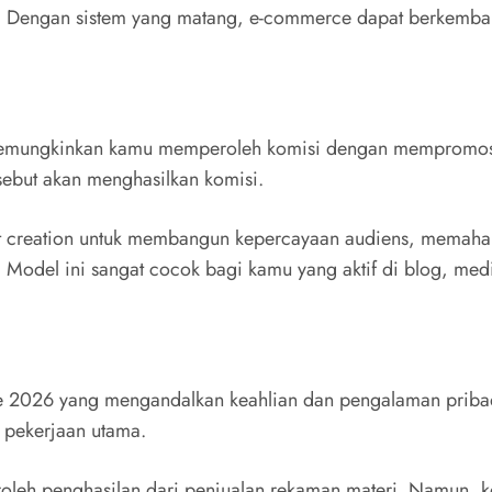
li. Dengan sistem yang matang, e-commerce dapat berkemban
 memungkinkan kamu memperoleh komisi dengan mempromosika
tersebut akan menghasilkan komisi.
t creation untuk membangun kepercayaan audiens, memaham
odel ini sangat cocok bagi kamu yang aktif di blog, media
me 2026 yang mengandalkan keahlian dan pengalaman prib
 pekerjaan utama.
peroleh penghasilan dari penjualan rekaman materi. Namun