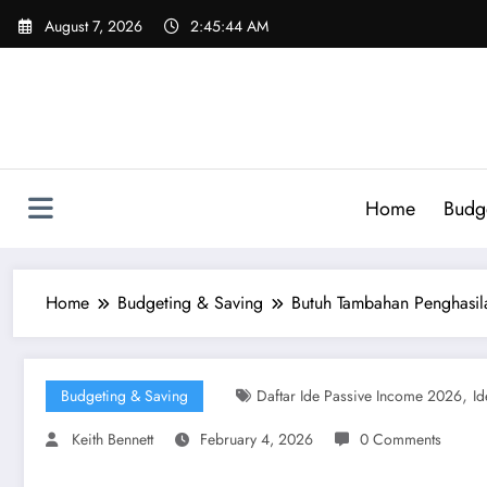
Skip
August 7, 2026
2:45:45 AM
to
content
Home
Budg
Home
Budgeting & Saving
Butuh Tambahan Penghasil
,
Budgeting & Saving
Daftar Ide Passive Income 2026
Id
Keith Bennett
February 4, 2026
0 Comments