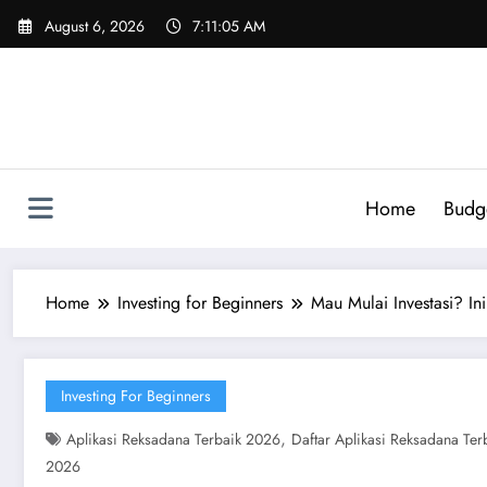
Skip
August 6, 2026
7:11:06 AM
to
content
Home
Budg
Home
Investing for Beginners
Mau Mulai Investasi? In
Investing For Beginners
,
Aplikasi Reksadana Terbaik 2026
Daftar Aplikasi Reksadana Te
2026