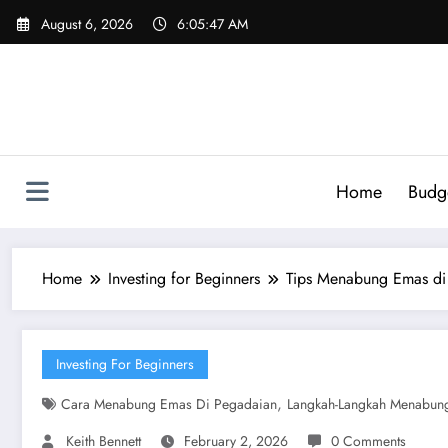
Skip
August 6, 2026
6:05:48 AM
to
content
Home
Budg
Home
Investing for Beginners
Tips Menabung Emas di
Investing For Beginners
,
Cara Menabung Emas Di Pegadaian
Langkah-Langkah Menabun
Keith Bennett
February 2, 2026
0 Comments